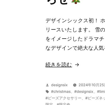
デザインシックス初！ 
リースいたします。 雪
をイメージしたドラマチ
なデザインで絶大な人気を誇
“予
続きを読む
告：
ホ
投
designsix
2024年10月2
リ
稿
タ
#christmas
、
#designsix
、
#lim
者:
グ:
#ビーズアクセサリー
、
#ビーズネ
デ
限定
、
#限定色