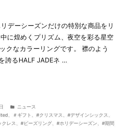
ホリデーシーズンだけの特別な商品をリ
の中に煌めくプリズム、夜空を彩る星空
ックなカラーリングです。 襟のよう
るHALF JADEネ …
カ
5日
ニュース
テ
ited
、
＃ギフト
、
#クリスマス
、
#デザインシックス
、
ゴ
ックレス
、
#ビーズリング
、
#ホリデーシーズン
、
#期間
リ