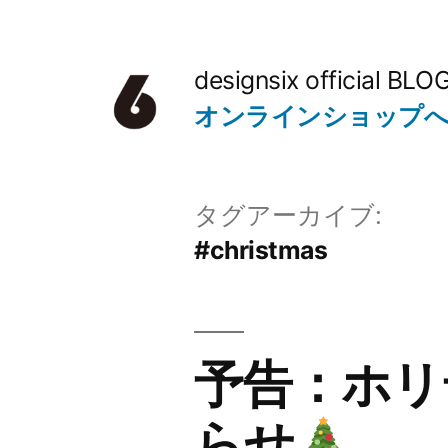
コ
ン
designsix official BLO
テ
オンラインショップ
ン
ツ
タグアーカイブ:
へ
#christmas
ス
キ
ッ
予告：ホリ
プ
らせ