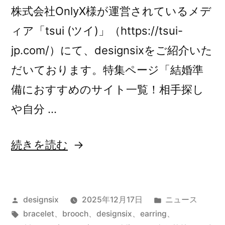
株式会社OnlyX様が運営されているメデ
ィア「tsui (ツイ)」（https://tsui-
jp.com/）にて、designsixをご紹介いた
だいております。特集ページ「結婚準
備におすすめのサイト一覧！相手探し
や自分 …
“【メ
続きを読む
デ
ィ
投
カ
designsix
2025年12月17日
ニュース
ア
稿
タ
テ
bracelet
、
brooch
、
designsix
、
earring
、
掲