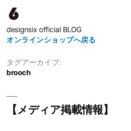
コ
ン
テ
designsix official BLOG
オンラインショップへ戻る
ン
ツ
タグアーカイブ:
へ
brooch
ス
キ
ッ
【メディア掲載情報】
プ