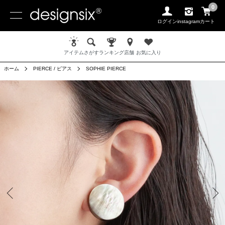
0
ログイン
instagram
カート
アイテム
さがす
ランキング
店舗
お気に入り
ホーム
PIERCE / ピアス
SOPHIE PIERCE