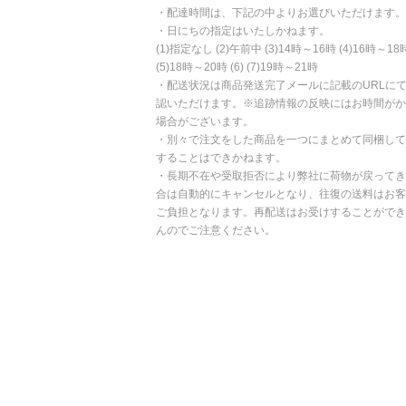
・配達時間は、下記の中よりお選びいただけます。
・日にちの指定はいたしかねます。
(1)指定なし (2)午前中 (3)14時～16時 (4)16時～18
(5)18時～20時 (6) (7)19時～21時
・配送状況は商品発送完了メールに記載のURLに
認いただけます。※追跡情報の反映にはお時間がか
場合がございます。
・別々で注文をした商品を一つにまとめて同梱して
することはできかねます。
・長期不在や受取拒否により弊社に荷物が戻ってき
合は自動的にキャンセルとなり、往復の送料はお客
ご負担となります。再配送はお受けすることができ
んのでご注意ください。