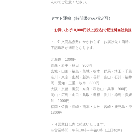
んのでご注意ください。
ヤマト運輸（時間帯のみ指定可）
・
お買い上げ10,000円以上(税込)で配送料当社負担
・ご注文商品点数にかかわらず、お届け先１箇所に
下記送料が適用となります。
北海道 1300円
青森・岩手・秋田 900円
宮城・山形・福島・茨城・栃木・群馬・埼玉・千葉
奈川・東京・山梨・新潟・長野・富山・石川・福井
岡・愛知・三重・岐阜 800円
大阪・京都・滋賀・奈良・和歌山・兵庫 900円
岡山・広島・山口・鳥取・島根・香川・徳島・愛媛
知 1000円
福岡・佐賀・長崎・熊本・大分・宮崎・鹿児島・
1300円
・４営業日以内に発送いたします。
※営業時間：午前10時～午後6時（土日祝休）