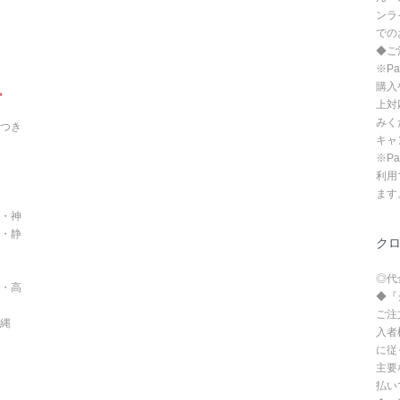
ンラ
での
◆ご
※P
購入
。
上対
みく
つき
キャ
※P
利用
ます
・神
・静
ク
◎代
・高
◆『
ご注
沖縄
入者
に従
主要
払い