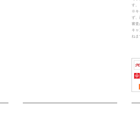
す。
※キ
ず、
審査
キャ
ねま