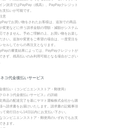
イン決済ではPayPay（残高）、PayPayクレジット
お支払いが可能です。
注意
ayPayでお買い物をされたお客様は、追加での商品
や変更などに伴う請求金額の増額・減額がシステム
応できません。予めご理解の上、お買い物をお楽し
ださい。追加や変更をご希望の場合は、一度受注を
ンセルしてからの再注文となります。
ayPayの審査結果によっては、PayPayクレジットが
できず、残高払いのみ利用可能となる場合がござい
。
ロネコ代金後払いサービス
金後払い（コンビニエンスストア・郵便局）
クロネコ代金後払いサービス』の詳細
文商品の配達完了を基にヤマト運輸株式会社から購
様へ請求書をお届けいたします。請求書の記載事項
って発行日から14日以内にお支払い下さい。
なコンビニエンスストア・郵便局のいずれでもお支
できます。