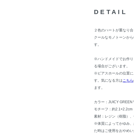
DETAIL
２色のハートが重なり合
クールなモノトーンから
す。
※ハンドメイドでお作り
る場合がございます。
※ピアスホールの位置に
す。気になる方は
こちら
ます。
カラー：JUICY GREE
モチーフ：約2.1×2.2cm
素材：レジン（樹脂）、
※体質によってかゆみ、
た時はご使用をおやめい