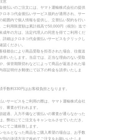
注意
金後払いのご注文には、ヤマト運輸株式会社の提供
クロネコ代金後払いサービス規約が適用され、サー
の範囲内で個人情報を提供し、立替払い契約を行い
。ご利用限度額は累計残高で50,000円（税別）迄で
未成年の方は、法定代理人の同意を得てご利用くだ
。詳細はクロネコ代金後払いサービスをクリックし
確認ください。
客様都合により商品受取を拒否された場合、往復送
請求いたします。当店では、正当な理由のない受取
や、保管期限切れなどによって商品が返送された場
内容証明付き郵便にて以下の料金を請求いたしま
済手数料330円はお客様負担となります。
払いサービスをご利用の際は、ヤマト運輸株式会社
り、審査が行われます。
額超過、入力不備など後払いの審査が通らなかった
は、弊社にてご注文をキャンセルさせていただき、
ルにてご連絡致します。
ンセルとなった商品をご購入希望の場合は、お手数
が別の決済方法で改めてご注文をお願いいたしま