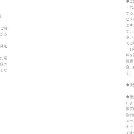
◆ご
・代
する
時
ビス
ます
てご確
す。
かる
さい
てご
発送
・お
料を
た場
拒否
様の
合、
ませ
す。
◆決
◆後
によ
限度
場合
メー
キャ
です