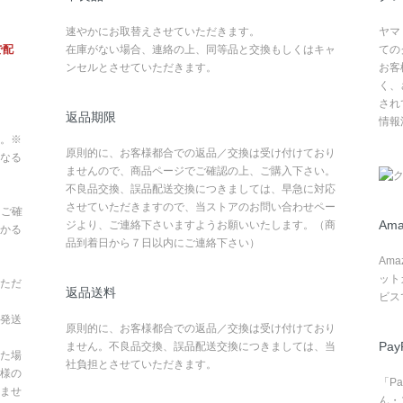
速やかにお取替えさせていただきます。
ヤマ
で配
在庫がない場合、連絡の上、同等品と交換もしくはキャ
ての
ンセルとさせていただきます。
お客
く、
され
返品期限
情報
。※
原則的に、お客様都合での返品／交換は受け付けており
なる
ませんので、商品ページでご確認の上、ご購入下さい。
不良品交換、誤品配送交換につきましては、早急に対応
させていただきますので、当ストアのお問い合わせペー
てご確
Ama
ジより、ご連絡下さいますようお願いいたします。（商
かる
品到着日から７日以内にご連絡下さい）
Am
ット
ただ
返品送料
ビス
発送
原則的に、お客様都合での返品／交換は受け付けており
Pay
ません。不良品交換、誤品配送交換につきましては、当
た場
社負担とさせていただきます。
様の
「P
ませ
ん・