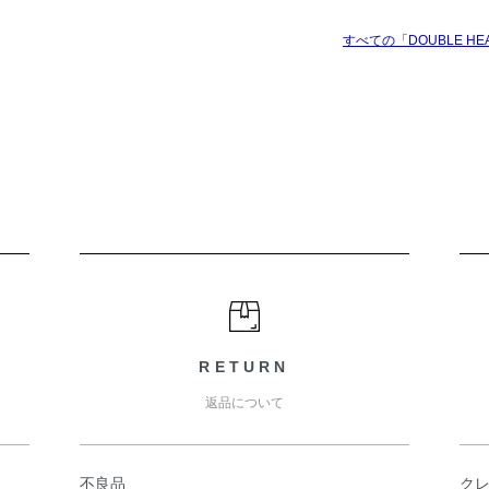
すべての「DOUBLE H
RETURN
返品について
不良品
ク