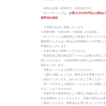
・送料は全国一律360円。日時指定不可。
・ゆうパケットでは、
お買上げ4,000円以上(税込)
送料当社負担
。
・４営業日以内に発送いたします。
※営業時間：午前10時～午後6時（土日祝休）
・ゆうパケットは郵便受けに配達するサービスです
郵便受けに入らない場合は日本郵便からの手渡しに
可能性もございます。
・代金引換はご利用いただけません。
・配送状況は商品発送完了メールに記載のURLに
認いただけます。※追跡情報の反映にはお時間がか
場合がございます。
・宅配ボックスはご利用いただけません。
・ご購入点数によっては、配送方法を変更させてい
く場合がございます。あらかじめご了承ください。
・別々で注文をした商品を一つにまとめて同梱して
することはできかねます。
・長期不在や受取拒否により弊社に荷物が戻ってき
合は自動的にキャンセルとなり、往復の送料はお客
ご負担となります。再配送はお受けすることができ