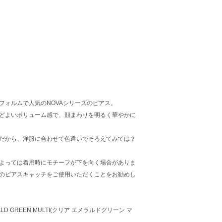
フォルムで人気のNOVAシリーズのピアス。
どよいボリューム感で、顔まわりを明るく華やかに
だから、洋服に合わせて色違いでそろえてみては？
よっては着用時にモチーフが下を向く場合がありま
のピアスキャッチをご使用いただくことをお勧めし
LD GREEN MULTI(クリア エメラルドグリーン マ