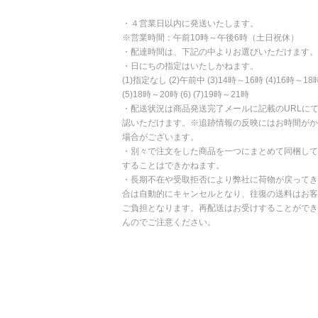
・４営業日以内に発送いたします。
※営業時間：午前10時～午後6時（土日祝休）
・配達時間は、下記の中よりお選びいただけます。
・日にちの指定はいたしかねます。
(1)指定なし (2)午前中 (3)14時～16時 (4)16時～18
(5)18時～20時 (6) (7)19時～21時
・配送状況は商品発送完了メールに記載のURLに
認いただけます。※追跡情報の反映にはお時間がか
場合がございます。
・別々で注文をした商品を一つにまとめて同梱して
することはできかねます。
・長期不在や受取拒否により弊社に荷物が戻ってき
合は自動的にキャンセルとなり、往復の送料はお客
ご負担となります。再配送はお受けすることができ
んのでご注意ください。