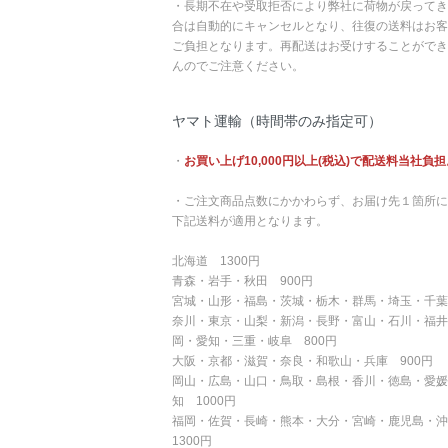
・長期不在や受取拒否により弊社に荷物が戻ってき
合は自動的にキャンセルとなり、往復の送料はお客
ご負担となります。再配送はお受けすることができ
んのでご注意ください。
ヤマト運輸（時間帯のみ指定可）
・
お買い上げ10,000円以上(税込)で配送料当社負担
・ご注文商品点数にかかわらず、お届け先１箇所に
下記送料が適用となります。
北海道 1300円
青森・岩手・秋田 900円
宮城・山形・福島・茨城・栃木・群馬・埼玉・千葉
奈川・東京・山梨・新潟・長野・富山・石川・福井
岡・愛知・三重・岐阜 800円
大阪・京都・滋賀・奈良・和歌山・兵庫 900円
岡山・広島・山口・鳥取・島根・香川・徳島・愛媛
知 1000円
福岡・佐賀・長崎・熊本・大分・宮崎・鹿児島・
1300円