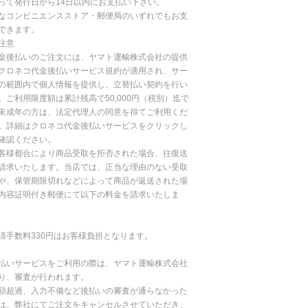
って発行日から14日以内にお支払い下さい。
なコンビニエンスストア・郵便局のいずれでもお支
できます。
注意
金後払いのご注文には、ヤマト運輸株式会社の提供
クロネコ代金後払いサービス規約が適用され、サー
の範囲内で個人情報を提供し、立替払い契約を行い
。ご利用限度額は累計残高で50,000円（税別）迄で
未成年の方は、法定代理人の同意を得てご利用くだ
。詳細はクロネコ代金後払いサービスをクリックし
確認ください。
客様都合により商品受取を拒否された場合、往復送
請求いたします。当店では、正当な理由のない受取
や、保管期限切れなどによって商品が返送された場
内容証明付き郵便にて以下の料金を請求いたしま
済手数料330円はお客様負担となります。
払いサービスをご利用の際は、ヤマト運輸株式会社
り、審査が行われます。
額超過、入力不備など後払いの審査が通らなかった
は、弊社にてご注文をキャンセルさせていただき、