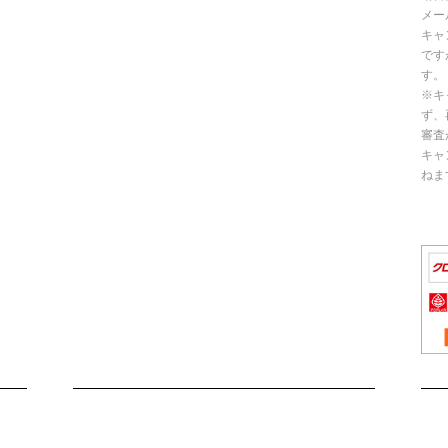
メー
キャ
です
す。
※キ
ず、
審査
キャ
ねま