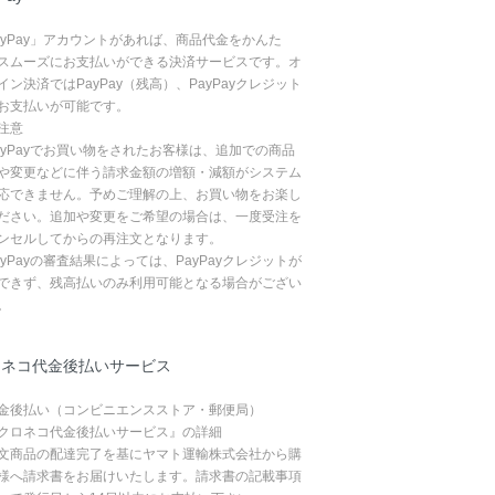
ayPay」アカウントがあれば、商品代金をかんた
スムーズにお支払いができる決済サービスです。オ
イン決済ではPayPay（残高）、PayPayクレジット
お支払いが可能です。
注意
ayPayでお買い物をされたお客様は、追加での商品
や変更などに伴う請求金額の増額・減額がシステム
応できません。予めご理解の上、お買い物をお楽し
ださい。追加や変更をご希望の場合は、一度受注を
ンセルしてからの再注文となります。
ayPayの審査結果によっては、PayPayクレジットが
できず、残高払いのみ利用可能となる場合がござい
。
ロネコ代金後払いサービス
金後払い（コンビニエンスストア・郵便局）
クロネコ代金後払いサービス』の詳細
文商品の配達完了を基にヤマト運輸株式会社から購
様へ請求書をお届けいたします。請求書の記載事項