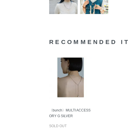
RECOMMENDED I
〈bunch〉MULTI ACCESS
ORY G SILVER
SOLD OUT