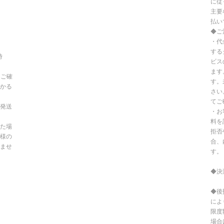
に従
主要
払い
◆ご
・代
する
時
ビス
ます
てご確
す。
かる
さい
てご
発送
・お
料を
た場
拒否
様の
合、
ませ
す。
◆決
◆後
によ
限度
場合