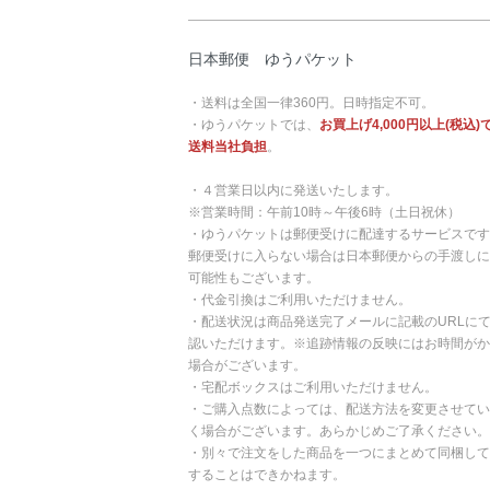
日本郵便 ゆうパケット
・送料は全国一律360円。日時指定不可。
・ゆうパケットでは、
お買上げ4,000円以上(税込)
送料当社負担
。
・４営業日以内に発送いたします。
※営業時間：午前10時～午後6時（土日祝休）
・ゆうパケットは郵便受けに配達するサービスです
郵便受けに入らない場合は日本郵便からの手渡しに
可能性もございます。
・代金引換はご利用いただけません。
・配送状況は商品発送完了メールに記載のURLに
認いただけます。※追跡情報の反映にはお時間がか
場合がございます。
・宅配ボックスはご利用いただけません。
・ご購入点数によっては、配送方法を変更させてい
く場合がございます。あらかじめご了承ください。
・別々で注文をした商品を一つにまとめて同梱して
することはできかねます。