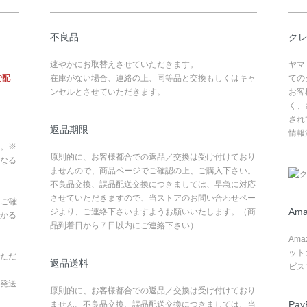
不良品
ク
速やかにお取替えさせていただきます。
ヤマ
で配
在庫がない場合、連絡の上、同等品と交換もしくはキャ
ての
ンセルとさせていただきます。
お客
く、
され
返品期限
情報
。※
原則的に、お客様都合での返品／交換は受け付けており
なる
ませんので、商品ページでご確認の上、ご購入下さい。
不良品交換、誤品配送交換につきましては、早急に対応
させていただきますので、当ストアのお問い合わせペー
てご確
Ama
ジより、ご連絡下さいますようお願いいたします。（商
かる
品到着日から７日以内にご連絡下さい）
Am
ット
ただ
返品送料
ビス
発送
原則的に、お客様都合での返品／交換は受け付けており
Pay
ません。不良品交換、誤品配送交換につきましては、当