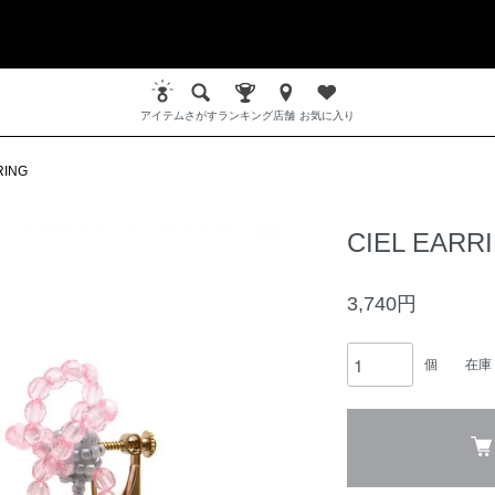
アイテム
さがす
ランキング
店舗
お気に入り
RING
CIEL EARR
3,740円
個
在庫