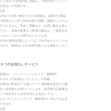
イン決済ではPayPay（残高）、PayPayクレジット
お支払いが可能です。
注意
ayPayでお買い物をされたお客様は、追加での商品
や変更などに伴う請求金額の増額・減額がシステム
応できません。予めご理解の上、お買い物をお楽し
ださい。追加や変更をご希望の場合は、一度受注を
ンセルしてからの再注文となります。
ayPayの審査結果によっては、PayPayクレジットが
できず、残高払いのみ利用可能となる場合がござい
。
ロネコ代金後払いサービス
金後払い（コンビニエンスストア・郵便局）
クロネコ代金後払いサービス』の詳細
文商品の配達完了を基にヤマト運輸株式会社から購
様へ請求書をお届けいたします。請求書の記載事項
って発行日から14日以内にお支払い下さい。
なコンビニエンスストア・郵便局のいずれでもお支
できます。
注意