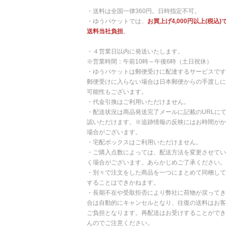
・送料は全国一律360円。日時指定不可。
・ゆうパケットでは、
お買上げ4,000円以上(税込)
送料当社負担
。
・４営業日以内に発送いたします。
※営業時間：午前10時～午後6時（土日祝休）
・ゆうパケットは郵便受けに配達するサービスです
郵便受けに入らない場合は日本郵便からの手渡しに
可能性もございます。
・代金引換はご利用いただけません。
・配送状況は商品発送完了メールに記載のURLに
認いただけます。※追跡情報の反映にはお時間がか
場合がございます。
・宅配ボックスはご利用いただけません。
・ご購入点数によっては、配送方法を変更させてい
く場合がございます。あらかじめご了承ください。
・別々で注文をした商品を一つにまとめて同梱して
することはできかねます。
・長期不在や受取拒否により弊社に荷物が戻ってき
合は自動的にキャンセルとなり、往復の送料はお客
ご負担となります。再配送はお受けすることができ
んのでご注意ください。