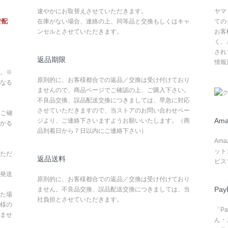
速やかにお取替えさせていただきます。
ヤマ
で配
在庫がない場合、連絡の上、同等品と交換もしくはキャ
ての
ンセルとさせていただきます。
お客
く、
され
返品期限
情報
。※
原則的に、お客様都合での返品／交換は受け付けており
なる
ませんので、商品ページでご確認の上、ご購入下さい。
不良品交換、誤品配送交換につきましては、早急に対応
させていただきますので、当ストアのお問い合わせペー
てご確
Ama
ジより、ご連絡下さいますようお願いいたします。（商
かる
品到着日から７日以内にご連絡下さい）
Am
ット
ただ
返品送料
ビス
発送
原則的に、お客様都合での返品／交換は受け付けており
Pay
ません。不良品交換、誤品配送交換につきましては、当
た場
社負担とさせていただきます。
様の
「P
ませ
ん・