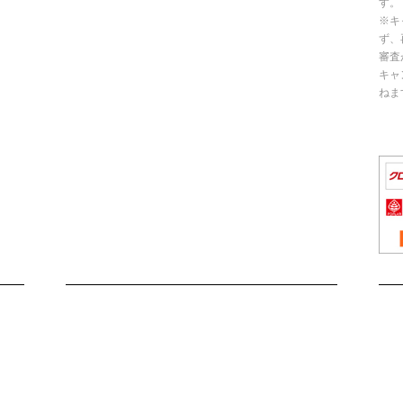
す。
※キ
ず、
審査
キャ
ねま