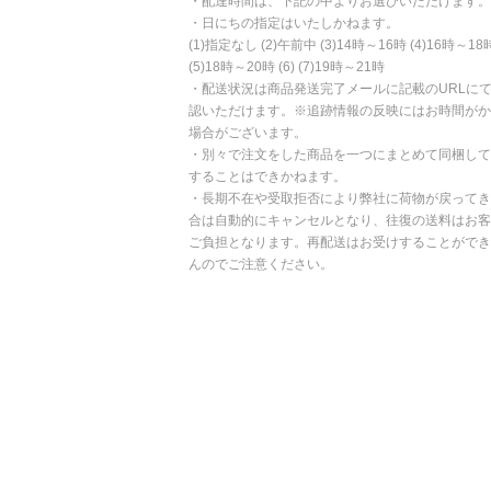
・配達時間は、下記の中よりお選びいただけます。
・日にちの指定はいたしかねます。
(1)指定なし (2)午前中 (3)14時～16時 (4)16時～18
(5)18時～20時 (6) (7)19時～21時
・配送状況は商品発送完了メールに記載のURLに
認いただけます。※追跡情報の反映にはお時間がか
場合がございます。
・別々で注文をした商品を一つにまとめて同梱して
することはできかねます。
・長期不在や受取拒否により弊社に荷物が戻ってき
合は自動的にキャンセルとなり、往復の送料はお客
ご負担となります。再配送はお受けすることができ
んのでご注意ください。