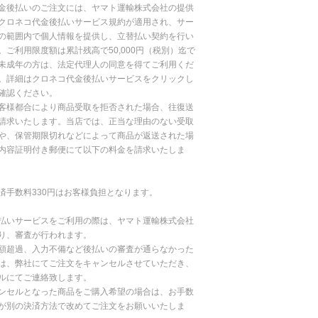
金後払いのご注文には、ヤマト運輸株式会社の提供
クロネコ代金後払いサービス規約が適用され、サー
の範囲内で個人情報を提供し、立替払い契約を行い
。ご利用限度額は累計残高で50,000円（税別）迄で
未成年の方は、法定代理人の同意を得てご利用くだ
。詳細はクロネコ代金後払いサービスをクリックし
確認ください。
客様都合により商品受取を拒否された場合、往復送
請求いたします。当店では、正当な理由のない受取
や、保管期限切れなどによって商品が返送された場
内容証明付き郵便にて以下の料金を請求いたしま
済手数料330円はお客様負担となります。
払いサービスをご利用の際は、ヤマト運輸株式会社
り、審査が行われます。
額超過、入力不備など後払いの審査が通らなかった
は、弊社にてご注文をキャンセルさせていただき、
ルにてご連絡致します。
ンセルとなった商品をご購入希望の場合は、お手数
が別の決済方法で改めてご注文をお願いいたしま