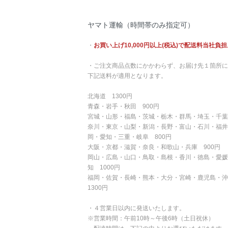
ヤマト運輸（時間帯のみ指定可）
・
お買い上げ10,000円以上(税込)で配送料当社負担
・ご注文商品点数にかかわらず、お届け先１箇所に
下記送料が適用となります。
北海道 1300円
青森・岩手・秋田 900円
宮城・山形・福島・茨城・栃木・群馬・埼玉・千葉
奈川・東京・山梨・新潟・長野・富山・石川・福井
岡・愛知・三重・岐阜 800円
大阪・京都・滋賀・奈良・和歌山・兵庫 900円
岡山・広島・山口・鳥取・島根・香川・徳島・愛媛
知 1000円
福岡・佐賀・長崎・熊本・大分・宮崎・鹿児島・
1300円
・４営業日以内に発送いたします。
※営業時間：午前10時～午後6時（土日祝休）