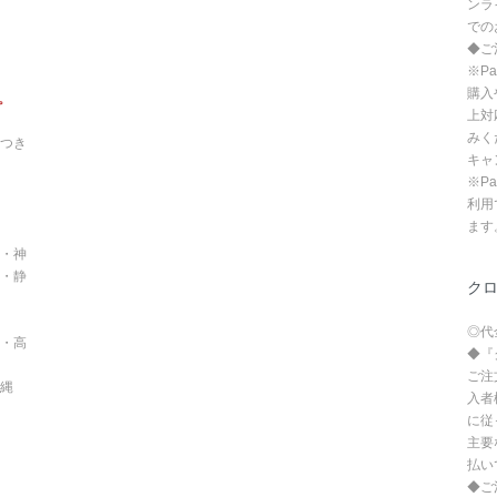
ンラ
での
◆ご
※P
購入
。
上対
みく
つき
キャ
※P
利用
ます
・神
・静
ク
◎代
・高
◆『
ご注
沖縄
入者
に従
主要
払い
◆ご