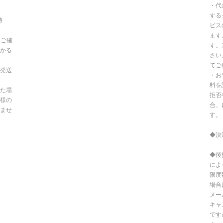
・代
する
時
ビス
ます
てご確
す。
かる
さい
てご
発送
・お
料を
た場
拒否
様の
合、
ませ
す。
◆決
◆後
によ
限度
場合
メー
キャ
です