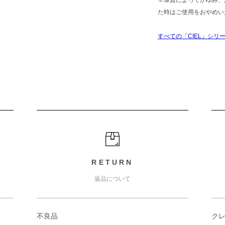
※体質によってかゆみ、
た時はご使用をおやめい
すべての「CIEL」シリ
RETURN
返品について
不良品
ク