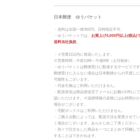
日本郵便 ゆうパケット
・送料は全国一律360円。日時指定不可。
・ゆうパケットでは、
お買上げ4,000円以上(税込)
送料当社負担
。
・４営業日以内に発送いたします。
※営業時間：午前10時～午後6時（土日祝休）
・ゆうパケットは郵便受けに配達するサービスです
郵便受けに入らない場合は日本郵便からの手渡しに
可能性もございます。
・代金引換はご利用いただけません。
・配送状況は商品発送完了メールに記載のURLに
認いただけます。※追跡情報の反映にはお時間がか
場合がございます。
・宅配ボックスはご利用いただけません。
・ご購入点数によっては、配送方法を変更させてい
く場合がございます。あらかじめご了承ください。
・別々で注文をした商品を一つにまとめて同梱して
することはできかねます。