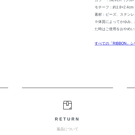
カラー：SILVER（シル
モチーフ：約1.8×2.4cm
素材：ビーズ、ステンレ
※体質によってかゆみ、
た時はご使用をおやめい
すべての「RIBBON」
RETURN
返品について