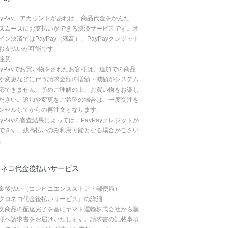
ayPay」アカウントがあれば、商品代金をかんた
スムーズにお支払いができる決済サービスです。オ
イン決済ではPayPay（残高）、PayPayクレジット
お支払いが可能です。
注意
ayPayでお買い物をされたお客様は、追加での商品
や変更などに伴う請求金額の増額・減額がシステム
応できません。予めご理解の上、お買い物をお楽し
ださい。追加や変更をご希望の場合は、一度受注を
ンセルしてからの再注文となります。
ayPayの審査結果によっては、PayPayクレジットが
できず、残高払いのみ利用可能となる場合がござい
。
ロネコ代金後払いサービス
金後払い（コンビニエンスストア・郵便局）
クロネコ代金後払いサービス』の詳細
文商品の配達完了を基にヤマト運輸株式会社から購
様へ請求書をお届けいたします。請求書の記載事項