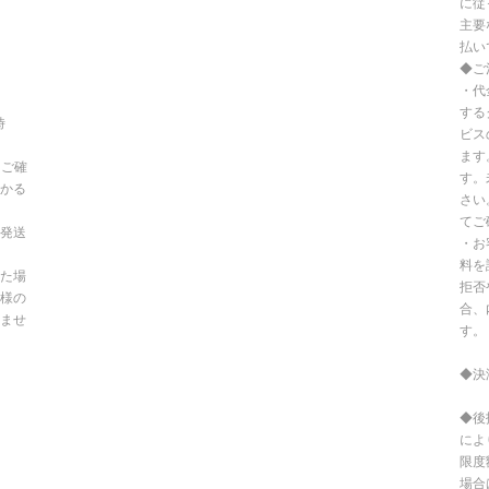
に従
主要
払い
◆ご
・代
する
時
ビス
ます
てご確
す。
かる
さい
てご
発送
・お
料を
た場
拒否
様の
合、
ませ
す。
◆決
◆後
によ
限度
場合