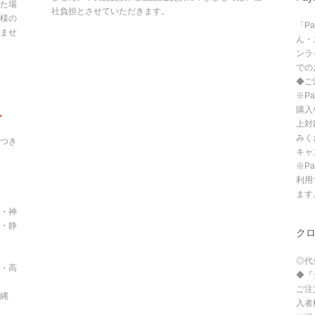
た場
社負担とさせていただきます。
様の
「P
ませ
ん・
ンラ
での
◆ご
※P
購入
。
上対
みく
つき
キャ
※P
利用
ます
・神
・静
ク
◎代
・高
◆『
ご注
沖縄
入者