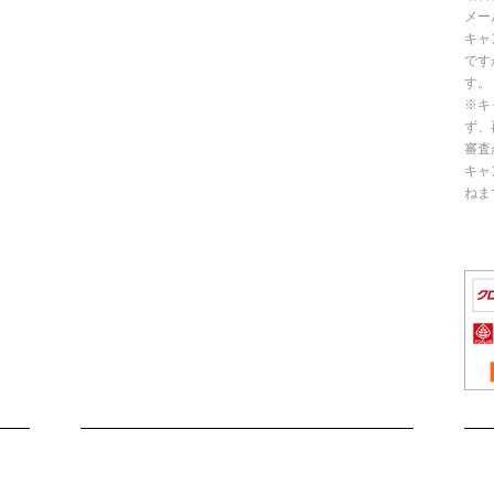
メー
キャ
です
す。
※キ
ず、
審査
キャ
ねま