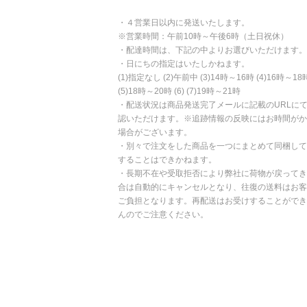
・４営業日以内に発送いたします。
※営業時間：午前10時～午後6時（土日祝休）
・配達時間は、下記の中よりお選びいただけます。
・日にちの指定はいたしかねます。
(1)指定なし (2)午前中 (3)14時～16時 (4)16時～18
(5)18時～20時 (6) (7)19時～21時
・配送状況は商品発送完了メールに記載のURLに
認いただけます。※追跡情報の反映にはお時間がか
場合がございます。
・別々で注文をした商品を一つにまとめて同梱して
することはできかねます。
・長期不在や受取拒否により弊社に荷物が戻ってき
合は自動的にキャンセルとなり、往復の送料はお客
ご負担となります。再配送はお受けすることができ
んのでご注意ください。