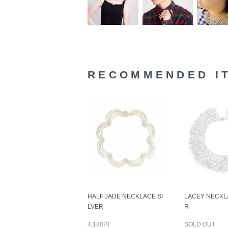
RECOMMENDED I
HALF JADE NECKLACE SI
LACEY NECKL
LVER
R
4,180円
SOLD OUT