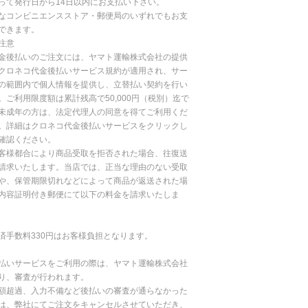
って発行日から14日以内にお支払い下さい。
なコンビニエンスストア・郵便局のいずれでもお支
できます。
注意
金後払いのご注文には、ヤマト運輸株式会社の提供
クロネコ代金後払いサービス規約が適用され、サー
の範囲内で個人情報を提供し、立替払い契約を行い
。ご利用限度額は累計残高で50,000円（税別）迄で
未成年の方は、法定代理人の同意を得てご利用くだ
。詳細はクロネコ代金後払いサービスをクリックし
確認ください。
客様都合により商品受取を拒否された場合、往復送
請求いたします。当店では、正当な理由のない受取
や、保管期限切れなどによって商品が返送された場
内容証明付き郵便にて以下の料金を請求いたしま
済手数料330円はお客様負担となります。
払いサービスをご利用の際は、ヤマト運輸株式会社
り、審査が行われます。
額超過、入力不備など後払いの審査が通らなかった
は、弊社にてご注文をキャンセルさせていただき、