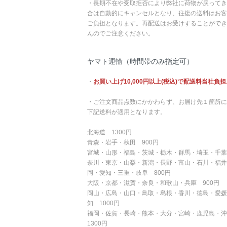
・長期不在や受取拒否により弊社に荷物が戻ってき
合は自動的にキャンセルとなり、往復の送料はお客
ご負担となります。再配送はお受けすることができ
んのでご注意ください。
ヤマト運輸（時間帯のみ指定可）
・
お買い上げ10,000円以上(税込)で配送料当社負担
・ご注文商品点数にかかわらず、お届け先１箇所に
下記送料が適用となります。
北海道 1300円
青森・岩手・秋田 900円
宮城・山形・福島・茨城・栃木・群馬・埼玉・千葉
奈川・東京・山梨・新潟・長野・富山・石川・福井
岡・愛知・三重・岐阜 800円
大阪・京都・滋賀・奈良・和歌山・兵庫 900円
岡山・広島・山口・鳥取・島根・香川・徳島・愛媛
知 1000円
福岡・佐賀・長崎・熊本・大分・宮崎・鹿児島・
1300円