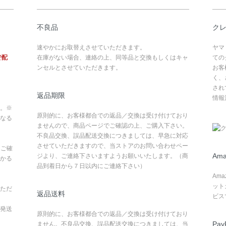
不良品
ク
速やかにお取替えさせていただきます。
ヤマ
で配
在庫がない場合、連絡の上、同等品と交換もしくはキャ
ての
ンセルとさせていただきます。
お客
く、
され
返品期限
情報
。※
原則的に、お客様都合での返品／交換は受け付けており
なる
ませんので、商品ページでご確認の上、ご購入下さい。
不良品交換、誤品配送交換につきましては、早急に対応
させていただきますので、当ストアのお問い合わせペー
てご確
Ama
ジより、ご連絡下さいますようお願いいたします。（商
かる
品到着日から７日以内にご連絡下さい）
Am
ット
ただ
返品送料
ビス
発送
原則的に、お客様都合での返品／交換は受け付けており
Pay
ません。不良品交換、誤品配送交換につきましては、当