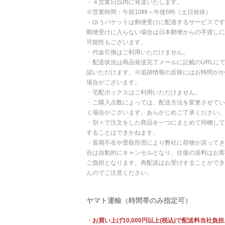
・４営業日以内に発送いたします。
※営業時間：午前10時～午後6時（土日祝休）
・ゆうパケットは郵便受けに配達するサービスです
郵便受けに入らない場合は日本郵便からの手渡しに
可能性もございます。
・代金引換はご利用いただけません。
・配送状況は商品発送完了メールに記載のURLに
認いただけます。※追跡情報の反映にはお時間がか
場合がございます。
・宅配ボックスはご利用いただけません。
・ご購入点数によっては、配送方法を変更させてい
く場合がございます。あらかじめご了承ください。
・別々で注文をした商品を一つにまとめて同梱して
することはできかねます。
・長期不在や受取拒否により弊社に荷物が戻ってき
合は自動的にキャンセルとなり、往復の送料はお客
ご負担となります。再配送はお受けすることができ
んのでご注意ください。
ヤマト運輸（時間帯のみ指定可）
・
お買い上げ10,000円以上(税込)で配送料当社負担