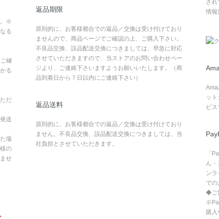
され
返品期限
情報
。※
原則的に、お客様都合での返品／交換は受け付けており
なる
ませんので、商品ページでご確認の上、ご購入下さい。
不良品交換、誤品配送交換につきましては、早急に対応
させていただきますので、当ストアのお問い合わせペー
てご確
Ama
ジより、ご連絡下さいますようお願いいたします。（商
かる
品到着日から７日以内にご連絡下さい）
Am
ット
ただ
返品送料
ビス
発送
原則的に、お客様都合での返品／交換は受け付けており
Pay
ません。不良品交換、誤品配送交換につきましては、当
た場
社負担とさせていただきます。
様の
「P
ませ
ん・
ンラ
での
◆ご
※P
購入
。