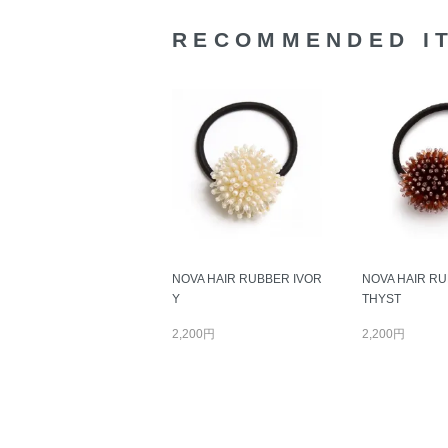
RECOMMENDED I
NOVA HAIR RUBBER IVOR
NOVA HAIR R
Y
THYST
2,200円
2,200円