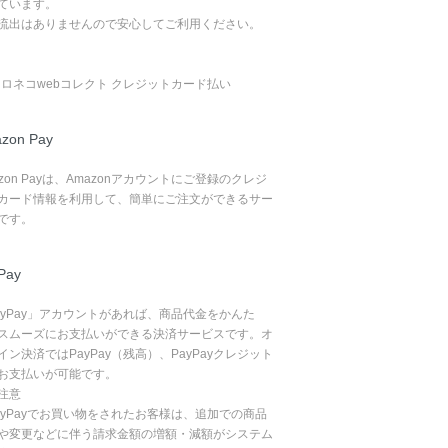
ています。
流出はありませんので安心してご利用ください。
zon Pay
azon Payは、Amazonアカウントにご登録のクレジ
カード情報を利用して、簡単にご注文ができるサー
です。
Pay
ayPay」アカウントがあれば、商品代金をかんた
スムーズにお支払いができる決済サービスです。オ
イン決済ではPayPay（残高）、PayPayクレジット
お支払いが可能です。
注意
ayPayでお買い物をされたお客様は、追加での商品
や変更などに伴う請求金額の増額・減額がシステム