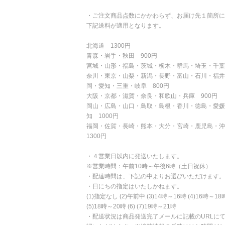
・ご注文商品点数にかかわらず、お届け先１箇所に
下記送料が適用となります。
北海道 1300円
青森・岩手・秋田 900円
宮城・山形・福島・茨城・栃木・群馬・埼玉・千葉
奈川・東京・山梨・新潟・長野・富山・石川・福井
岡・愛知・三重・岐阜 800円
大阪・京都・滋賀・奈良・和歌山・兵庫 900円
岡山・広島・山口・鳥取・島根・香川・徳島・愛媛
知 1000円
福岡・佐賀・長崎・熊本・大分・宮崎・鹿児島・
1300円
・４営業日以内に発送いたします。
※営業時間：午前10時～午後6時（土日祝休）
・配達時間は、下記の中よりお選びいただけます。
・日にちの指定はいたしかねます。
(1)指定なし (2)午前中 (3)14時～16時 (4)16時～18
(5)18時～20時 (6) (7)19時～21時
・配送状況は商品発送完了メールに記載のURLに