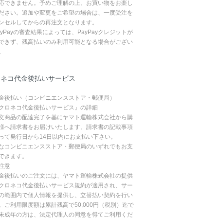
応できません。予めご理解の上、お買い物をお楽し
ださい。追加や変更をご希望の場合は、一度受注を
ンセルしてからの再注文となります。
ayPayの審査結果によっては、PayPayクレジットが
できず、残高払いのみ利用可能となる場合がござい
。
ロネコ代金後払いサービス
金後払い（コンビニエンスストア・郵便局）
クロネコ代金後払いサービス』の詳細
文商品の配達完了を基にヤマト運輸株式会社から購
様へ請求書をお届けいたします。請求書の記載事項
って発行日から14日以内にお支払い下さい。
なコンビニエンスストア・郵便局のいずれでもお支
できます。
注意
金後払いのご注文には、ヤマト運輸株式会社の提供
クロネコ代金後払いサービス規約が適用され、サー
の範囲内で個人情報を提供し、立替払い契約を行い
。ご利用限度額は累計残高で50,000円（税別）迄で
未成年の方は、法定代理人の同意を得てご利用くだ