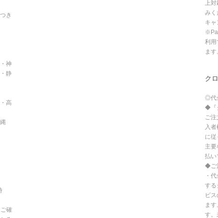
上対
みく
つき
キャ
※P
利用
ます
・神
・静
ク
◎代
・高
◆『
ご注
沖縄
入者
に従
主要
払い
◆ご
・代
する
時
ビス
ます
てご確
す。