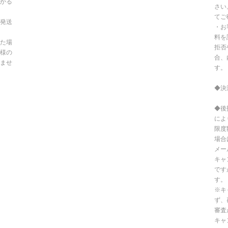
かる
さい
てご
発送
・お
料を
た場
拒否
様の
合、
ませ
す。
◆決
◆後
によ
限度
場合
メー
キャ
です
す。
※キ
ず、
審査
キャ