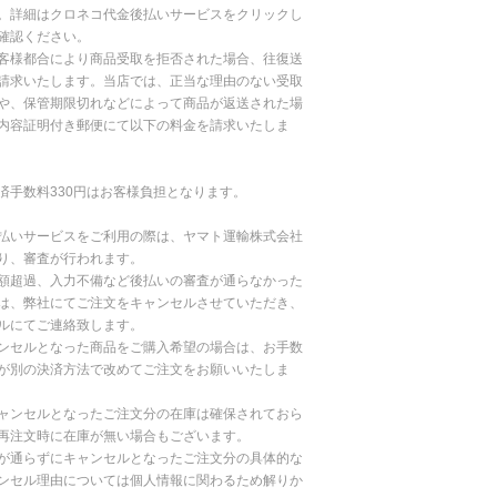
。詳細はクロネコ代金後払いサービスをクリックし
確認ください。
客様都合により商品受取を拒否された場合、往復送
請求いたします。当店では、正当な理由のない受取
や、保管期限切れなどによって商品が返送された場
内容証明付き郵便にて以下の料金を請求いたしま
済手数料330円はお客様負担となります。
払いサービスをご利用の際は、ヤマト運輸株式会社
り、審査が行われます。
額超過、入力不備など後払いの審査が通らなかった
は、弊社にてご注文をキャンセルさせていただき、
ルにてご連絡致します。
ンセルとなった商品をご購入希望の場合は、お手数
が別の決済方法で改めてご注文をお願いいたしま
ャンセルとなったご注文分の在庫は確保されておら
再注文時に在庫が無い場合もございます。
が通らずにキャンセルとなったご注文分の具体的な
ンセル理由については個人情報に関わるため解りか