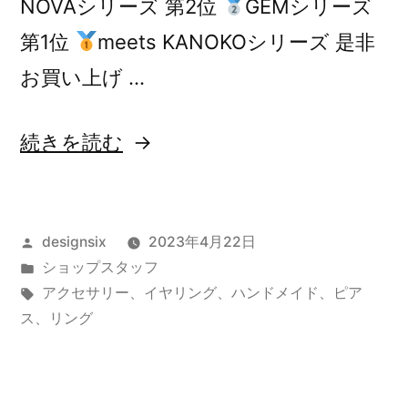
NOVAシリーズ 第2位
GEMシリーズ
第1位
meets KANOKOシリーズ 是非
お買い上げ …
“人
続きを読む
気
ラ
投
designsix
2023年4月22日
ン
稿
カ
ショップスタッフ
キ
者:
テ
タ
アクセサリー
、
イヤリング
、
ハンドメイド
、
ピア
ン
ゴ
グ:
ス
、
リング
リ
グ
ー:
TOP3”