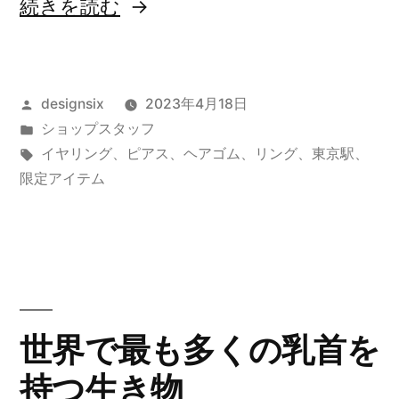
“Limited
続きを読む
item”
の
投
designsix
2023年4月18日
稿
カ
ショップスタッフ
者:
テ
タ
イヤリング
、
ピアス
、
ヘアゴム
、
リング
、
東京駅
、
ゴ
グ:
限定アイテム
リ
ー:
世界で最も多くの乳首を
持つ生き物