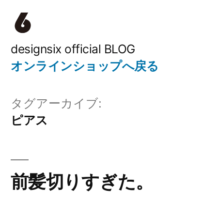
コ
ン
テ
designsix official BLOG
オンラインショップへ戻る
ン
ツ
タグアーカイブ:
へ
ピアス
ス
キ
ッ
前髪切りすぎた。
プ