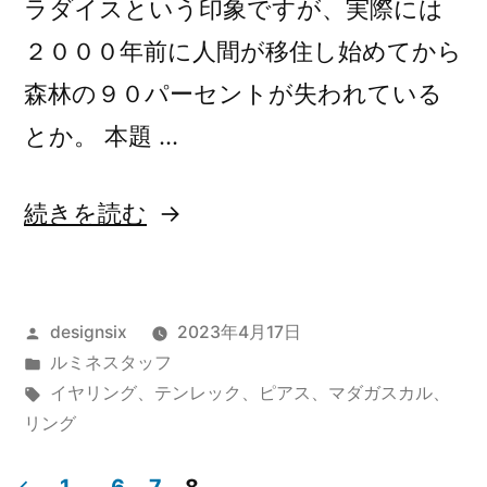
ラダイスという印象ですが、実際には
２０００年前に人間が移住し始めてから
森林の９０パーセントが失われている
とか。 本題 …
“世
続きを読む
界
で
投
designsix
2023年4月17日
最
稿
カ
ルミネスタッフ
も
者:
テ
タ
イヤリング
、
テンレック
、
ピアス
、
マダガスカル
、
多
ゴ
グ:
リング
リ
く
ー: