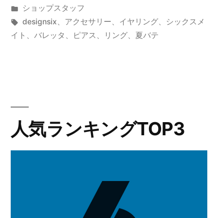
稿
カ
ショップスタッフ
す
者:
テ
タ
designsix
、
アクセサリー
、
イヤリング
、
シックスメ
ぎ
ゴ
グ:
イト
、
バレッタ
、
ピアス
、
リング
、
夏バテ
リ
た。”
ー:
の
人気ランキングTOP3