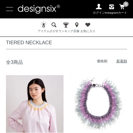
0
ログイン
instagram
カート
ホーム
NECKLACE / ネックレス
TIERED NECKLACE
アイテム
さがす
ランキング
店舗
お気に入り
TIERED NECKLACE
価格順
新着順
全3商品