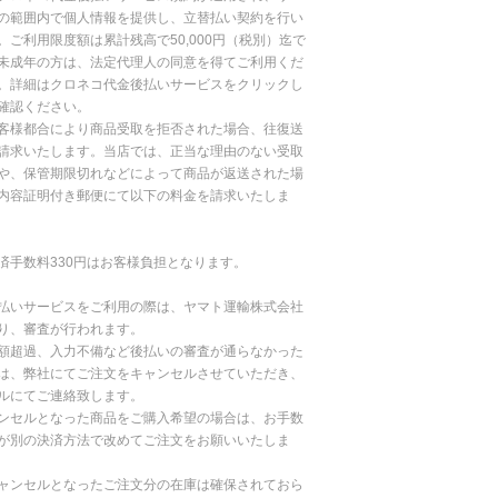
の範囲内で個人情報を提供し、立替払い契約を行い
。ご利用限度額は累計残高で50,000円（税別）迄で
未成年の方は、法定代理人の同意を得てご利用くだ
。詳細はクロネコ代金後払いサービスをクリックし
確認ください。
客様都合により商品受取を拒否された場合、往復送
請求いたします。当店では、正当な理由のない受取
や、保管期限切れなどによって商品が返送された場
内容証明付き郵便にて以下の料金を請求いたしま
済手数料330円はお客様負担となります。
払いサービスをご利用の際は、ヤマト運輸株式会社
り、審査が行われます。
額超過、入力不備など後払いの審査が通らなかった
は、弊社にてご注文をキャンセルさせていただき、
ルにてご連絡致します。
ンセルとなった商品をご購入希望の場合は、お手数
が別の決済方法で改めてご注文をお願いいたしま
ャンセルとなったご注文分の在庫は確保されておら