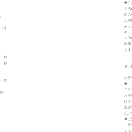
◆ご
※P
購入
。
上対
みく
つき
キャ
※P
利用
ます
・神
・静
ク
◎代
・高
◆『
ご注
沖縄
入者
に従
主要
払い
◆ご
・代
する