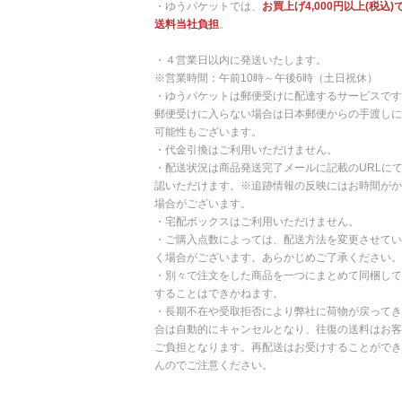
・ゆうパケットでは、
お買上げ4,000円以上(税込)
送料当社負担
。
・４営業日以内に発送いたします。
※営業時間：午前10時～午後6時（土日祝休）
・ゆうパケットは郵便受けに配達するサービスです
郵便受けに入らない場合は日本郵便からの手渡しに
可能性もございます。
・代金引換はご利用いただけません。
・配送状況は商品発送完了メールに記載のURLに
認いただけます。※追跡情報の反映にはお時間がか
場合がございます。
・宅配ボックスはご利用いただけません。
・ご購入点数によっては、配送方法を変更させてい
く場合がございます。あらかじめご了承ください。
・別々で注文をした商品を一つにまとめて同梱して
することはできかねます。
・長期不在や受取拒否により弊社に荷物が戻ってき
合は自動的にキャンセルとなり、往復の送料はお客
ご負担となります。再配送はお受けすることができ
んのでご注意ください。