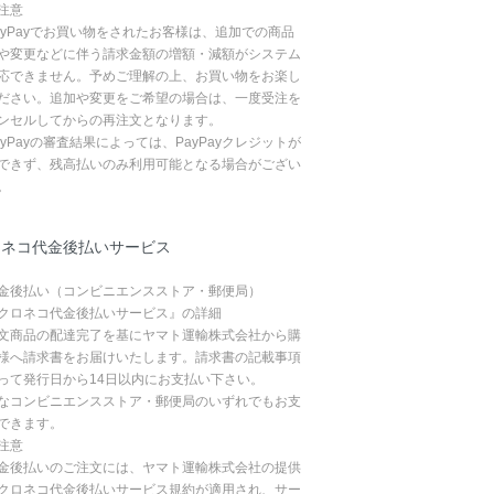
注意
ayPayでお買い物をされたお客様は、追加での商品
や変更などに伴う請求金額の増額・減額がシステム
応できません。予めご理解の上、お買い物をお楽し
ださい。追加や変更をご希望の場合は、一度受注を
ンセルしてからの再注文となります。
ayPayの審査結果によっては、PayPayクレジットが
できず、残高払いのみ利用可能となる場合がござい
。
ロネコ代金後払いサービス
金後払い（コンビニエンスストア・郵便局）
クロネコ代金後払いサービス』の詳細
文商品の配達完了を基にヤマト運輸株式会社から購
様へ請求書をお届けいたします。請求書の記載事項
って発行日から14日以内にお支払い下さい。
なコンビニエンスストア・郵便局のいずれでもお支
できます。
注意
金後払いのご注文には、ヤマト運輸株式会社の提供
クロネコ代金後払いサービス規約が適用され、サー