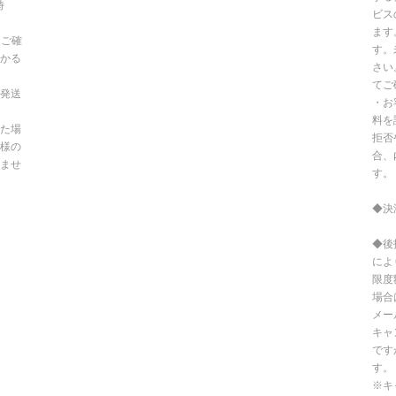
時
ビス
ます
てご確
す。
かる
さい
てご
発送
・お
料を
た場
拒否
様の
合、
ませ
す。
◆決
◆後
によ
限度
場合
メー
キャ
です
す。
※キ