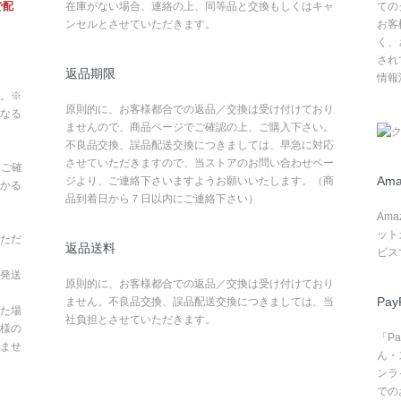
で配
在庫がない場合、連絡の上、同等品と交換もしくはキャ
ての
ンセルとさせていただきます。
お客
く、
され
返品期限
情報
。※
原則的に、お客様都合での返品／交換は受け付けており
なる
ませんので、商品ページでご確認の上、ご購入下さい。
不良品交換、誤品配送交換につきましては、早急に対応
させていただきますので、当ストアのお問い合わせペー
てご確
Ama
ジより、ご連絡下さいますようお願いいたします。（商
かる
品到着日から７日以内にご連絡下さい）
Am
ット
ただ
返品送料
ビス
発送
原則的に、お客様都合での返品／交換は受け付けており
Pay
ません。不良品交換、誤品配送交換につきましては、当
た場
社負担とさせていただきます。
様の
「P
ませ
ん・
ンラ
での