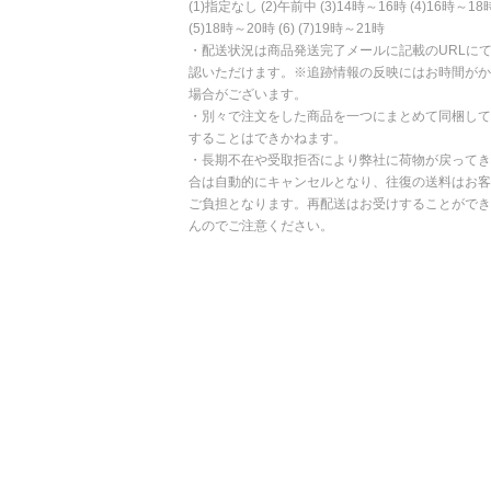
(1)指定なし (2)午前中 (3)14時～16時 (4)16時～18
(5)18時～20時 (6) (7)19時～21時
・配送状況は商品発送完了メールに記載のURLに
認いただけます。※追跡情報の反映にはお時間がか
場合がございます。
・別々で注文をした商品を一つにまとめて同梱して
することはできかねます。
・長期不在や受取拒否により弊社に荷物が戻ってき
合は自動的にキャンセルとなり、往復の送料はお客
ご負担となります。再配送はお受けすることができ
んのでご注意ください。