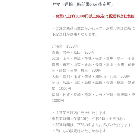
ヤマト運輸（時間帯のみ指定可）
・
お買い上げ10,000円以上(税込)で配送料当社負担
・ご注文商品点数にかかわらず、お届け先１箇所に
下記送料が適用となります。
北海道 1300円
青森・岩手・秋田 900円
宮城・山形・福島・茨城・栃木・群馬・埼玉・千葉
奈川・東京・山梨・新潟・長野・富山・石川・福井
岡・愛知・三重・岐阜 800円
大阪・京都・滋賀・奈良・和歌山・兵庫 900円
岡山・広島・山口・鳥取・島根・香川・徳島・愛媛
知 1000円
福岡・佐賀・長崎・熊本・大分・宮崎・鹿児島・
1300円
・４営業日以内に発送いたします。
※営業時間：午前10時～午後6時（土日祝休）
・配達時間は、下記の中よりお選びいただけます。
・日にちの指定はいたしかねます。