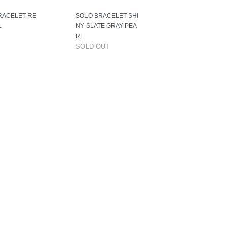
RACELET RE
SOLO BRACELET SHI
L
NY SLATE GRAY PEA
RL
SOLD OUT