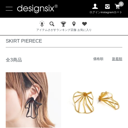
0
ログイン
instagram
カート
ホーム
PIERCE / ピアス
SKIRT PIERECE
アイテム
さがす
ランキング
店舗
お気に入り
SKIRT PIERECE
価格順
新着順
全3商品