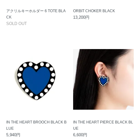
アクリルキーホルダー 6 TOTE BLA
ORBIT CHOKER BLACK
CK
13,200円
SOLD OUT
IN THE HEART BROOCH BLACK B
IN THE HEART PIERCE BLACK BL
LUE
UE
5,940円
6,600円