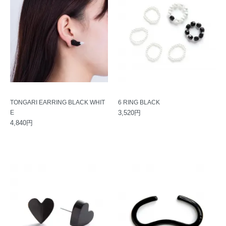
TONGARI EARRING BLACK WHIT
6 RING BLACK
E
3,520円
4,840円