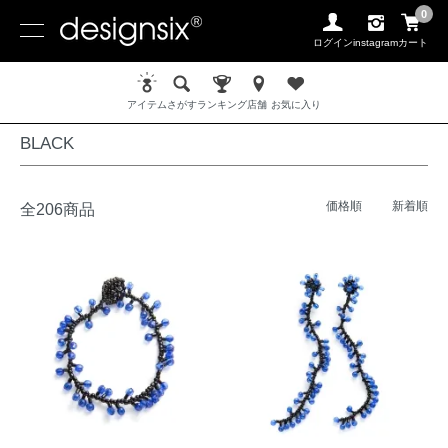
0
ログイン
instagram
カート
ホーム
COLOR / 色
BLACK
アイテム
さがす
ランキング
店舗
お気に入り
BLACK
価格順
新着順
全206商品