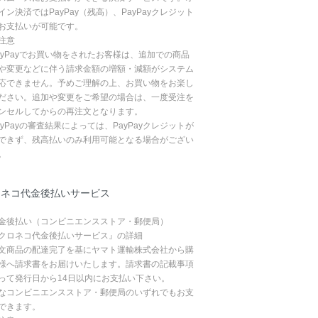
イン決済ではPayPay（残高）、PayPayクレジット
お支払いが可能です。
注意
ayPayでお買い物をされたお客様は、追加での商品
や変更などに伴う請求金額の増額・減額がシステム
応できません。予めご理解の上、お買い物をお楽し
ださい。追加や変更をご希望の場合は、一度受注を
ンセルしてからの再注文となります。
ayPayの審査結果によっては、PayPayクレジットが
できず、残高払いのみ利用可能となる場合がござい
。
ロネコ代金後払いサービス
金後払い（コンビニエンスストア・郵便局）
クロネコ代金後払いサービス』の詳細
文商品の配達完了を基にヤマト運輸株式会社から購
様へ請求書をお届けいたします。請求書の記載事項
って発行日から14日以内にお支払い下さい。
なコンビニエンスストア・郵便局のいずれでもお支
できます。