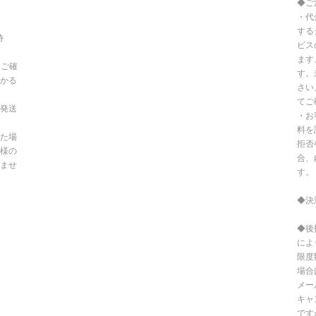
◆ご
・代
する
時
ビス
ます
てご確
す。
かる
さい
てご
発送
・お
料を
た場
拒否
様の
合、
ませ
す。
◆決
◆後
によ
限度
場合
メー
キャ
です