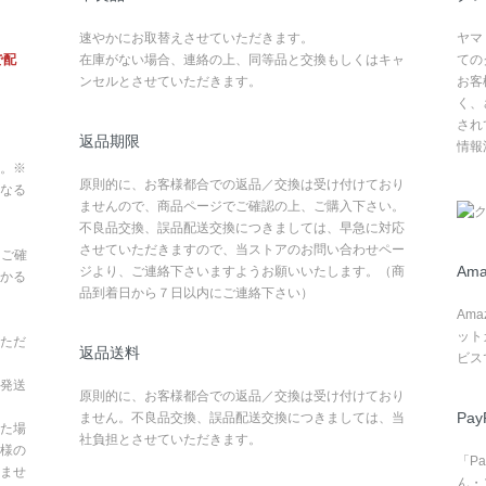
速やかにお取替えさせていただきます。
ヤマ
で配
在庫がない場合、連絡の上、同等品と交換もしくはキャ
ての
ンセルとさせていただきます。
お客
く、
され
返品期限
情報
。※
原則的に、お客様都合での返品／交換は受け付けており
なる
ませんので、商品ページでご確認の上、ご購入下さい。
不良品交換、誤品配送交換につきましては、早急に対応
させていただきますので、当ストアのお問い合わせペー
てご確
Ama
ジより、ご連絡下さいますようお願いいたします。（商
かる
品到着日から７日以内にご連絡下さい）
Am
ット
ただ
返品送料
ビス
発送
原則的に、お客様都合での返品／交換は受け付けており
Pay
ません。不良品交換、誤品配送交換につきましては、当
た場
社負担とさせていただきます。
様の
「P
ませ
ん・