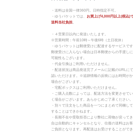
・送料は全国一律360円。日時指定不可。
・ゆうパケットでは、
お買上げ4,000円以上(税込)
送料当社負担
。
・４営業日以内に発送いたします。
※営業時間：午前10時～午後6時（土日祝休）
・ゆうパケットは郵便受けに配達するサービスです
郵便受けに入らない場合は日本郵便からの手渡しに
可能性もございます。
・代金引換はご利用いただけません。
・配送状況は商品発送完了メールに記載のURLに
認いただけます。※追跡情報の反映にはお時間がか
場合がございます。
・宅配ボックスはご利用いただけません。
・ご購入点数によっては、配送方法を変更させてい
く場合がございます。あらかじめご了承ください。
・別々で注文をした商品を一つにまとめて同梱して
することはできかねます。
・長期不在や受取拒否により弊社に荷物が戻ってき
合は自動的にキャンセルとなり、往復の送料はお客
ご負担となります。再配送はお受けすることができ