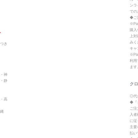
ンラ
での
◆ご
※P
購入
。
上対
みく
つき
キャ
※P
利用
ます
・神
・静
ク
◎代
・高
◆『
ご注
沖縄
入者
に従
主要
払い