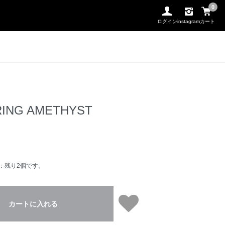
0
ログイン
instagram
カート
RING AMETHYST
：残り2個です。
カートに入れる