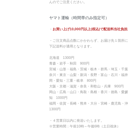
んのでご注意ください。
ヤマト運輸（時間帯のみ指定可）
・
お買い上げ10,000円以上(税込)で配送料当社負担
・ご注文商品点数にかかわらず、お届け先１箇所に
下記送料が適用となります。
北海道 1300円
青森・岩手・秋田 900円
宮城・山形・福島・茨城・栃木・群馬・埼玉・千葉
奈川・東京・山梨・新潟・長野・富山・石川・福井
岡・愛知・三重・岐阜 800円
大阪・京都・滋賀・奈良・和歌山・兵庫 900円
岡山・広島・山口・鳥取・島根・香川・徳島・愛媛
知 1000円
福岡・佐賀・長崎・熊本・大分・宮崎・鹿児島・
1300円
・４営業日以内に発送いたします。
※営業時間：午前10時～午後6時（土日祝休）