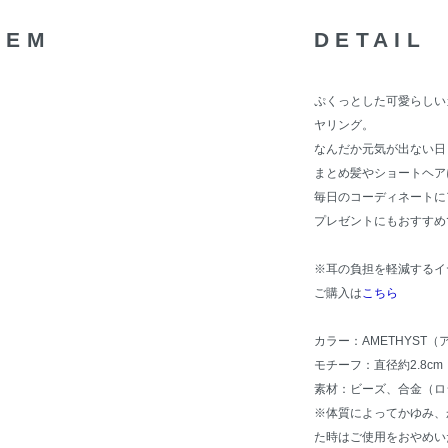
TEM
DETAIL
ぷくっとした可愛らしい
ヤリング。
なんだか元気が出ない日
まとめ髪やショートヘア
毎日のコーディネートに
プレゼントにもおすすめ
※耳の負担を軽減するイ
ご購入は
こちら
カラー：AMETHYST
モチーフ：直径約2.8cm
素材：ビーズ、合金（ロ
※体質によってかゆみ、
た時はご使用をおやめい