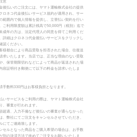
注意
金後払いのご注文には、ヤマト運輸株式会社の提供
クロネコ代金後払いサービス規約が適用され、サー
の範囲内で個人情報を提供し、立替払い契約を行い
。ご利用限度額は累計残高で50,000円（税別）迄で
未成年の方は、法定代理人の同意を得てご利用くだ
。詳細はクロネコ代金後払いサービスをクリックし
確認ください。
客様都合により商品受取を拒否された場合、往復送
請求いたします。当店では、正当な理由のない受取
や、保管期限切れなどによって商品が返送された場
内容証明付き郵便にて以下の料金を請求いたしま
済手数料330円はお客様負担となります。
払いサービスをご利用の際は、ヤマト運輸株式会社
り、審査が行われます。
額超過、入力不備など後払いの審査が通らなかった
は、弊社にてご注文をキャンセルさせていただき、
ルにてご連絡致します。
ンセルとなった商品をご購入希望の場合は、お手数
が別の決済方法で改めてご注文をお願いいたしま