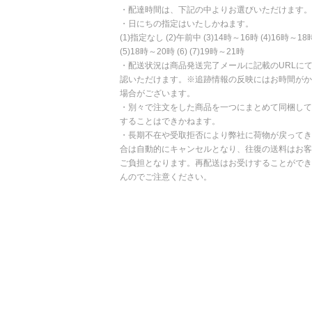
・配達時間は、下記の中よりお選びいただけます。
・日にちの指定はいたしかねます。
(1)指定なし (2)午前中 (3)14時～16時 (4)16時～18
(5)18時～20時 (6) (7)19時～21時
・配送状況は商品発送完了メールに記載のURLに
認いただけます。※追跡情報の反映にはお時間がか
場合がございます。
・別々で注文をした商品を一つにまとめて同梱して
することはできかねます。
・長期不在や受取拒否により弊社に荷物が戻ってき
合は自動的にキャンセルとなり、往復の送料はお客
ご負担となります。再配送はお受けすることができ
んのでご注意ください。