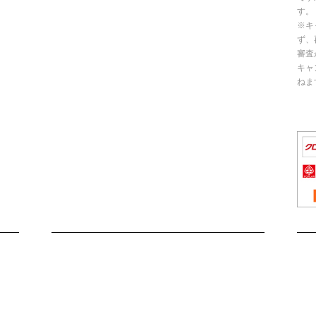
す。
※キ
ず、
審査
キャ
ねま