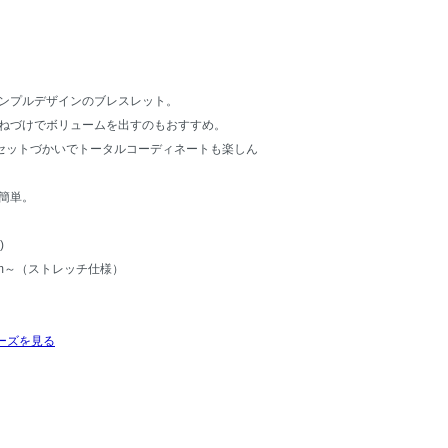
ンプルデザインのブレスレット。
ねづけでボリュームを出すのもおすすめ。
セットづかいでトータルコーディネートも楽しん
簡単。
)
cm～（ストレッチ仕様）
ーズを見る