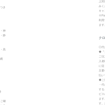
上対
みく
つき
キャ
※P
利用
ます
・神
・静
ク
◎代
・高
◆『
ご注
沖縄
入者
に従
主要
払い
◆ご
・代
する
時
ビス
ます
てご確
す。