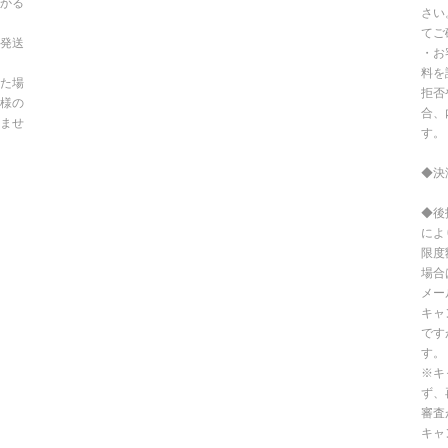
かる
さい
てご
発送
・お
料を
た場
拒否
様の
合、
ませ
す。
◆決
◆後
によ
限度
場合
メー
キャ
です
す。
※キ
ず、
審査
キャ