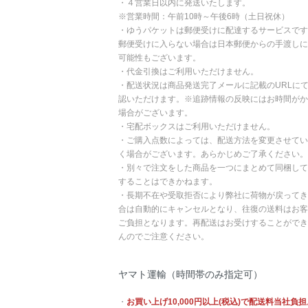
・４営業日以内に発送いたします。
※営業時間：午前10時～午後6時（土日祝休）
・ゆうパケットは郵便受けに配達するサービスです
郵便受けに入らない場合は日本郵便からの手渡しに
可能性もございます。
・代金引換はご利用いただけません。
・配送状況は商品発送完了メールに記載のURLに
認いただけます。※追跡情報の反映にはお時間がか
場合がございます。
・宅配ボックスはご利用いただけません。
・ご購入点数によっては、配送方法を変更させてい
く場合がございます。あらかじめご了承ください。
・別々で注文をした商品を一つにまとめて同梱して
することはできかねます。
・長期不在や受取拒否により弊社に荷物が戻ってき
合は自動的にキャンセルとなり、往復の送料はお客
ご負担となります。再配送はお受けすることができ
んのでご注意ください。
ヤマト運輸（時間帯のみ指定可）
・
お買い上げ10,000円以上(税込)で配送料当社負担