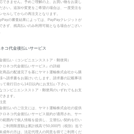
応できません。予めご理解の上、お買い物をお楽し
ださい。追加や変更をご希望の場合は、一度受注を
ンセルしてからの再注文となります。
ayPayの審査結果によっては、PayPayクレジットが
できず、残高払いのみ利用可能となる場合がござい
。
ロネコ代金後払いサービス
金後払い（コンビニエンスストア・郵便局）
クロネコ代金後払いサービス』の詳細
文商品の配達完了を基にヤマト運輸株式会社から購
様へ請求書をお届けいたします。請求書の記載事項
って発行日から14日以内にお支払い下さい。
なコンビニエンスストア・郵便局のいずれでもお支
できます。
注意
金後払いのご注文には、ヤマト運輸株式会社の提供
クロネコ代金後払いサービス規約が適用され、サー
の範囲内で個人情報を提供し、立替払い契約を行い
。ご利用限度額は累計残高で50,000円（税別）迄で
未成年の方は、法定代理人の同意を得てご利用くだ