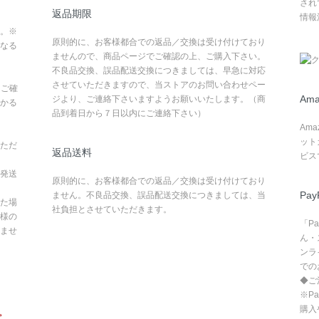
され
返品期限
情報
。※
原則的に、お客様都合での返品／交換は受け付けており
なる
ませんので、商品ページでご確認の上、ご購入下さい。
不良品交換、誤品配送交換につきましては、早急に対応
させていただきますので、当ストアのお問い合わせペー
てご確
Ama
ジより、ご連絡下さいますようお願いいたします。（商
かる
品到着日から７日以内にご連絡下さい）
Am
ット
ただ
返品送料
ビス
発送
原則的に、お客様都合での返品／交換は受け付けており
Pay
ません。不良品交換、誤品配送交換につきましては、当
た場
社負担とさせていただきます。
様の
「P
ませ
ん・
ンラ
での
◆ご
※P
購入
。