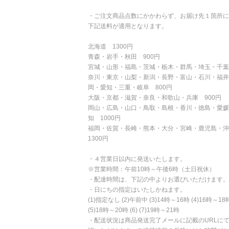
・ご注文商品点数にかかわらず、お届け先１箇所に
下記送料が適用となります。
北海道 1300円
青森・岩手・秋田 900円
宮城・山形・福島・茨城・栃木・群馬・埼玉・千葉
奈川・東京・山梨・新潟・長野・富山・石川・福井
岡・愛知・三重・岐阜 800円
大阪・京都・滋賀・奈良・和歌山・兵庫 900円
岡山・広島・山口・鳥取・島根・香川・徳島・愛媛
知 1000円
福岡・佐賀・長崎・熊本・大分・宮崎・鹿児島・
1300円
・４営業日以内に発送いたします。
※営業時間：午前10時～午後6時（土日祝休）
・配達時間は、下記の中よりお選びいただけます。
・日にちの指定はいたしかねます。
(1)指定なし (2)午前中 (3)14時～16時 (4)16時～18
(5)18時～20時 (6) (7)19時～21時
・配送状況は商品発送完了メールに記載のURLに