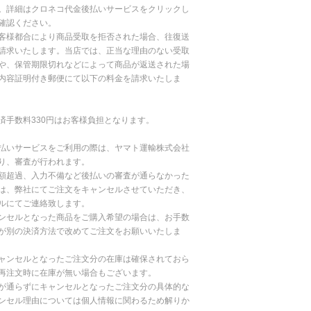
。詳細はクロネコ代金後払いサービスをクリックし
確認ください。
客様都合により商品受取を拒否された場合、往復送
請求いたします。当店では、正当な理由のない受取
や、保管期限切れなどによって商品が返送された場
内容証明付き郵便にて以下の料金を請求いたしま
済手数料330円はお客様負担となります。
払いサービスをご利用の際は、ヤマト運輸株式会社
り、審査が行われます。
額超過、入力不備など後払いの審査が通らなかった
は、弊社にてご注文をキャンセルさせていただき、
ルにてご連絡致します。
ンセルとなった商品をご購入希望の場合は、お手数
が別の決済方法で改めてご注文をお願いいたしま
ャンセルとなったご注文分の在庫は確保されておら
再注文時に在庫が無い場合もございます。
が通らずにキャンセルとなったご注文分の具体的な
ンセル理由については個人情報に関わるため解りか