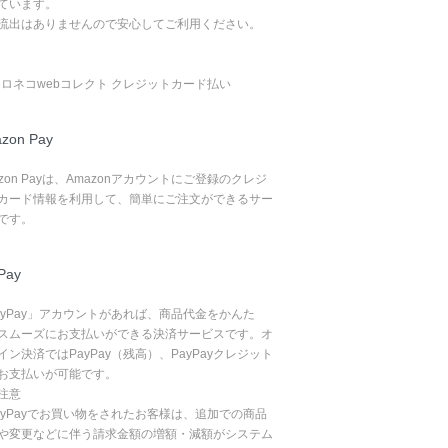
ています。
流出はありませんので安心してご利用ください。
zon Pay
azon Payは、Amazonアカウントにご登録のクレジ
カード情報を利用して、簡単にご注文ができるサー
です。
Pay
ayPay」アカウントがあれば、商品代金をかんた
スムーズにお支払いができる決済サービスです。オ
イン決済ではPayPay（残高）、PayPayクレジット
お支払いが可能です。
注意
ayPayでお買い物をされたお客様は、追加での商品
や変更などに伴う請求金額の増額・減額がシステム