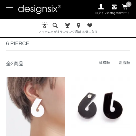
0
ログイン
instagram
カート
ホーム
PIERCE / ピアス
6 PIERCE
アイテム
さがす
ランキング
店舗
お気に入り
6 PIERCE
価格順
新着順
全2商品